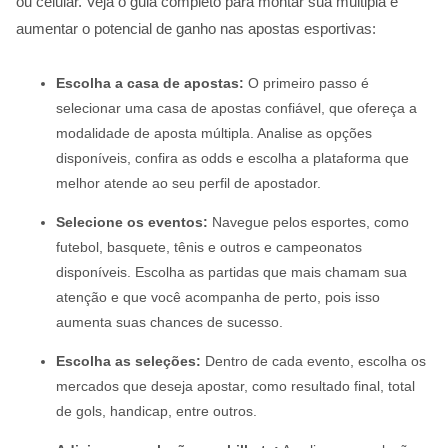
ou celular. Veja o guia completo para montar sua múltipla e
aumentar o potencial de ganho nas apostas esportivas:
Escolha a casa de apostas:
O primeiro passo é
selecionar uma casa de apostas confiável, que ofereça a
modalidade de aposta múltipla. Analise as opções
disponíveis, confira as odds e escolha a plataforma que
melhor atende ao seu perfil de apostador.
Selecione os eventos:
Navegue pelos esportes, como
futebol, basquete, tênis e outros e campeonatos
disponíveis. Escolha as partidas que mais chamam sua
atenção e que você acompanha de perto, pois isso
aumenta suas chances de sucesso.
Escolha as seleções:
Dentro de cada evento, escolha os
mercados que deseja apostar, como resultado final, total
de gols, handicap, entre outros.