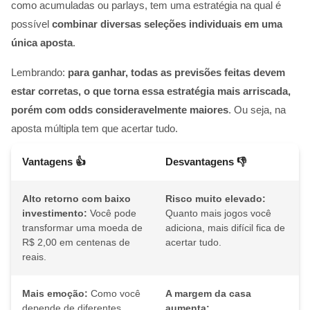
como acumuladas ou parlays, tem uma estratégia na qual é
possível
combinar diversas seleções individuais em uma
única aposta
.
Lembrando:
para ganhar, todas as previsões feitas devem
estar corretas, o que torna essa estratégia mais arriscada,
porém com odds consideravelmente maiores
. Ou seja, na
aposta múltipla tem que acertar tudo.
Vantagens 👍
Desvantagens 👎
Alto retorno com baixo
Risco muito elevado:
investimento:
Você pode
Quanto mais jogos você
transformar uma moeda de
adiciona, mais difícil fica de
R$ 2,00 em centenas de
acertar tudo.
reais.
Mais emoção:
Como você
A margem da casa
depende de diferentes
aumenta: