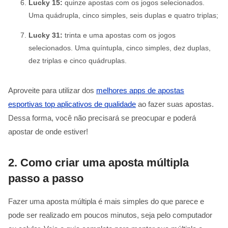
Lucky 15:
quinze apostas com os jogos selecionados.
Uma quádrupla, cinco simples, seis duplas e quatro triplas;
Lucky 31:
trinta e uma apostas com os jogos
selecionados. Uma quíntupla, cinco simples, dez duplas,
dez triplas e cinco quádruplas.
Aproveite para utilizar dos
melhores apps de apostas
esportivas top aplicativos de qualidade
ao fazer suas apostas.
Dessa forma, você não precisará se preocupar e poderá
apostar de onde estiver!
2.
Como criar uma aposta múltipla
passo a passo
Fazer uma aposta múltipla é mais simples do que parece e
pode ser realizado em poucos minutos, seja pelo computador