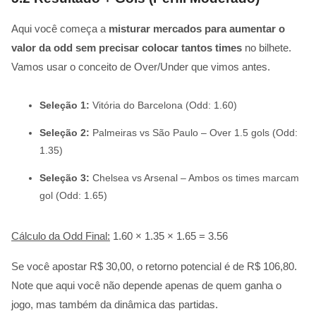
Aqui você começa a
misturar mercados para aumentar o
valor da odd sem precisar colocar tantos times
no bilhete.
Vamos usar o conceito de Over/Under que vimos antes.
Seleção 1:
Vitória do Barcelona (Odd: 1.60)
Seleção 2:
Palmeiras vs São Paulo – Over 1.5 gols (Odd:
1.35)
Seleção 3:
Chelsea vs Arsenal – Ambos os times marcam
gol (Odd: 1.65)
Cálculo da Odd Final:
1.60 × 1.35 × 1.65 = 3.56
Se você apostar R$ 30,00, o retorno potencial é de R$ 106,80.
Note que aqui você não depende apenas de quem ganha o
jogo, mas também da dinâmica das partidas.