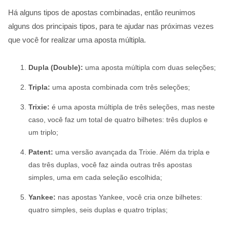
Há alguns tipos de apostas combinadas, então reunimos
alguns dos principais tipos, para te ajudar nas próximas vezes
que você for realizar uma aposta múltipla.
Dupla (Double):
uma aposta múltipla com duas seleções;
Tripla:
uma aposta combinada com três seleções;
Trixie:
é uma aposta múltipla de três seleções, mas neste
caso, você faz um total de quatro bilhetes: três duplos e
um triplo;
Patent:
uma versão avançada da Trixie. Além da tripla e
das três duplas, você faz ainda outras três apostas
simples, uma em cada seleção escolhida;
Yankee:
nas apostas Yankee, você cria onze bilhetes:
quatro simples, seis duplas e quatro triplas;