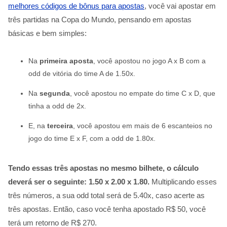
melhores códigos de bônus para apostas
, você vai apostar em
três partidas na Copa do Mundo, pensando em apostas
básicas e bem simples:
Na
primeira aposta
, você apostou no jogo A x B com a
odd de vitória do time A de 1.50x.
Na
segunda
, você apostou no empate do time C x D, que
tinha a odd de 2x.
E, na
terceira
, você apostou em mais de 6 escanteios no
jogo do time E x F, com a odd de 1.80x.
Tendo essas três apostas no mesmo bilhete, o cálculo
deverá ser o seguinte: 1.50 x 2.00 x 1.80.
Multiplicando esses
três números, a sua odd total será de 5.40x, caso acerte as
três apostas. Então, caso você tenha apostado R$ 50, você
terá um retorno de R$ 270.