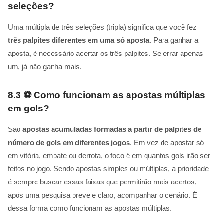
seleções?
Uma múltipla de três seleções (tripla) significa que você fez
três palpites diferentes em uma só aposta
. Para ganhar a
aposta, é necessário acertar os três palpites. Se errar apenas
um, já não ganha mais.
8.3
⚽️ Como funcionam as apostas múltiplas
em gols?
São
apostas acumuladas formadas a partir de palpites de
número de gols em diferentes jogos
. Em vez de apostar só
em vitória, empate ou derrota, o foco é em quantos gols irão ser
feitos no jogo. Sendo apostas simples ou múltiplas, a prioridade
é sempre buscar essas faixas que permitirão mais acertos,
após uma pesquisa breve e claro, acompanhar o cenário. É
dessa forma como funcionam as apostas múltiplas.