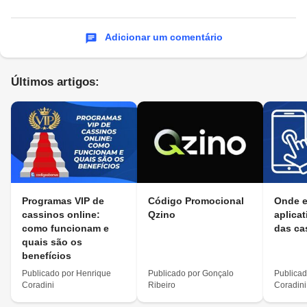
Adicionar um comentário
Últimos artigos:
Programas VIP de
Código Promocional
Onde e
cassinos online:
Qzino
aplicat
como funcionam e
das ca
quais são os
benefícios
Publicado por Henrique
Publicado por Gonçalo
Publicad
Coradini
Ribeiro
Coradini