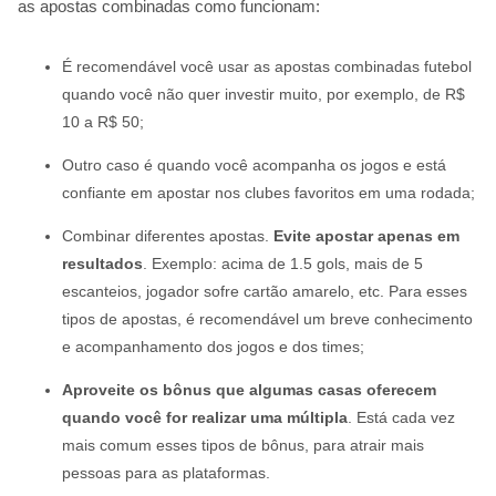
as apostas combinadas como funcionam:
É recomendável você usar as apostas combinadas futebol
quando você não quer investir muito, por exemplo, de R$
10 a R$ 50;
Outro caso é quando você acompanha os jogos e está
confiante em apostar nos clubes favoritos em uma rodada;
Combinar diferentes apostas.
Evite apostar apenas em
resultados
. Exemplo: acima de 1.5 gols, mais de 5
escanteios, jogador sofre cartão amarelo, etc. Para esses
tipos de apostas, é recomendável um breve conhecimento
e acompanhamento dos jogos e dos times;
Aproveite os bônus que algumas casas oferecem
quando você for realizar uma múltipla
. Está cada vez
mais comum esses tipos de bônus, para atrair mais
pessoas para as plataformas.