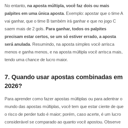
No entanto,
na aposta múltipla, você faz dois ou mais
palpites em uma única aposta
. Exemplo: apostar que o time A
vai ganhar, que o time B também irá ganhar e que no jogo C
saem mais de 2 gols.
Para ganhar, todos os palpites
precisam estar certos, se um só estiver errado, a aposta
será anulada
. Resumindo, na aposta simples você arrisca
menos e ganha menos, e na aposta múltipla você arrisca mais,
tendo uma chance de lucro maior.
7.
Quando usar apostas combinadas em
2026?
Para aprender como fazer apostas múltiplas ou para adentrar o
mundo das apostas múltiplas, você tem que estar ciente de que
o risco de perder tudo é maior; porém, caso acerte, é um lucro
considerável se comparado ao quanto você apostou. Observe