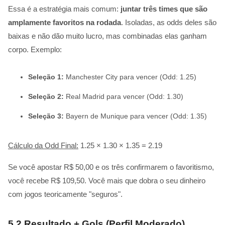
Essa é a estratégia mais comum:
juntar três times que são
amplamente favoritos na rodada
. Isoladas, as odds deles são
baixas e não dão muito lucro, mas combinadas elas ganham
corpo. Exemplo:
Seleção 1:
Manchester City para vencer (Odd: 1.25)
Seleção 2:
Real Madrid para vencer (Odd: 1.30)
Seleção 3:
Bayern de Munique para vencer (Odd: 1.35)
Cálculo da Odd Final:
1.25 × 1.30 × 1.35 = 2.19
Se você apostar R$ 50,00 e os três confirmarem o favoritismo,
você recebe R$ 109,50. Você mais que dobra o seu dinheiro
com jogos teoricamente "seguros".
5.2
Resultado + Gols (Perfil Moderado)