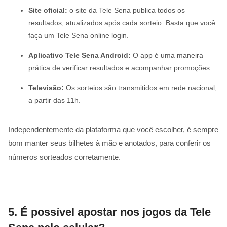
Site oficial:
o site da Tele Sena publica todos os
resultados, atualizados após cada sorteio. Basta que você
faça um Tele Sena online login.
Aplicativo Tele Sena Android:
O app é uma maneira
prática de verificar resultados e acompanhar promoções.
Televisão:
Os sorteios são transmitidos em rede nacional,
a partir das 11h.
Independentemente da plataforma que você escolher, é sempre
bom manter seus bilhetes à mão e anotados, para conferir os
números sorteados corretamente.
5.
É possível apostar nos jogos da Tele