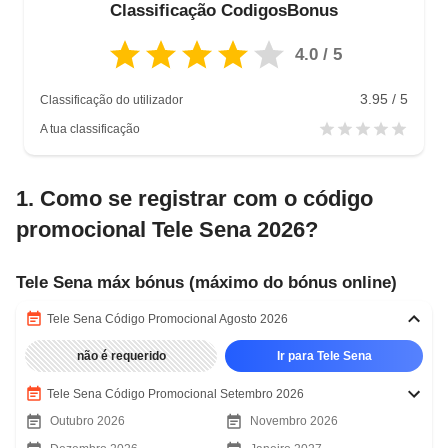
Classificação CodigosBonus
4.0
/ 5
3.95 / 5
Classificação do utilizador
A tua classificação
1.
Como se registrar com o código
promocional Tele Sena 2026?
Tele Sena máx bónus (máximo do bónus online)
Tele Sena Código Promocional Agosto 2026
não é requerido
Ir para Tele Sena
Tele Sena Código Promocional Setembro 2026
Outubro 2026
Novembro 2026