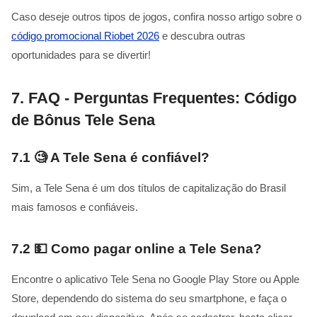
Caso deseje outros tipos de jogos, confira nosso artigo sobre o
código promocional Riobet 2026
e descubra outras
oportunidades para se divertir!
7.
FAQ - Perguntas Frequentes: Código
de Bônus Tele Sena
7.1
🧐 A Tele Sena é confiável?
Sim, a Tele Sena é um dos títulos de capitalização do Brasil
mais famosos e confiáveis.
7.2
💵 Como pagar online a Tele Sena?
Encontre o aplicativo Tele Sena no Google Play Store ou Apple
Store, dependendo do sistema do seu smartphone, e faça o