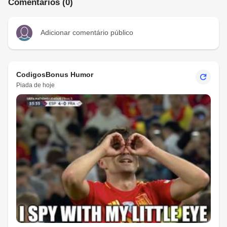
Comentários (0)
Adicionar comentário público
CodigosBonus Humor
Piada de hoje