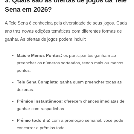
3.
Quais são as ofertas de jogos da Tele
Sena em 2026?
A Tele Sena é conhecida pela diversidade de seus jogos. Cada
ano traz novas edições temáticas com diferentes formas de
ganhar. As ofertas de jogos podem incluir:
Mais e Menos Pontos:
os participantes ganham ao
preencher os números sorteados, tendo mais ou menos
pontos.
Tele Sena Completa:
ganha quem preencher todas as
dezenas.
Prêmios Instantâneos:
oferecem chances imediatas de
ganhar com raspadinhas.
Prêmio todo dia:
com a promoção semanal, você pode
concorrer a prêmios toda.