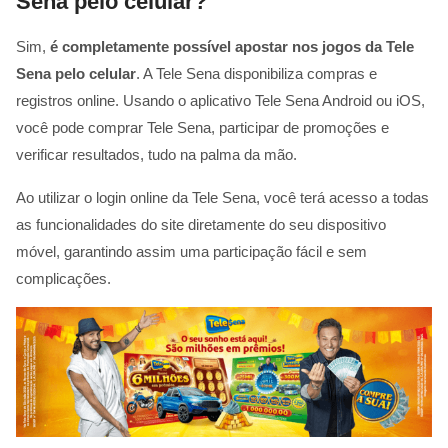
Sena pelo celular?
Sim,
é completamente possível apostar nos jogos da Tele
Sena pelo celular
. A Tele Sena disponibiliza compras e
registros online. Usando o aplicativo Tele Sena Android ou iOS,
você pode comprar Tele Sena, participar de promoções e
verificar resultados, tudo na palma da mão.
Ao utilizar o login online da Tele Sena, você terá acesso a todas
as funcionalidades do site diretamente do seu dispositivo
móvel, garantindo assim uma participação fácil e sem
complicações.