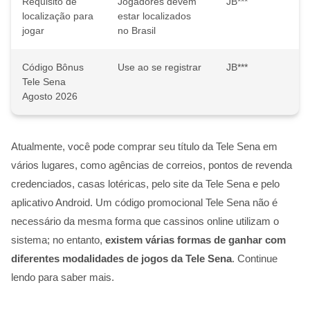
Requisito de
Jogadores devem
JB***
localização para
estar localizados
jogar
no Brasil
Código Bônus
Use ao se registrar
JB***
Tele Sena
Agosto 2026
Atualmente, você pode comprar seu título da Tele Sena em
vários lugares, como agências de correios, pontos de revenda
credenciados, casas lotéricas, pelo site da Tele Sena e pelo
aplicativo Android. Um código promocional Tele Sena não é
necessário da mesma forma que cassinos online utilizam o
sistema; no entanto,
existem várias formas de ganhar com
diferentes modalidades de jogos da Tele Sena
. Continue
lendo para saber mais.