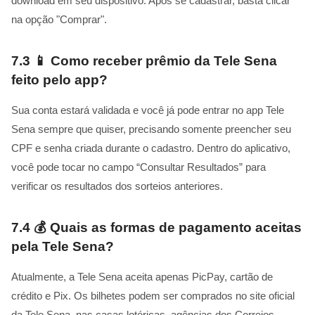
download em seu dispositivo. Após se cadastrar, basta clicar
na opção "Comprar".
7.3
📱 Como receber prêmio da Tele Sena
feito pelo app?
Sua conta estará validada e você já pode entrar no app Tele
Sena sempre que quiser, precisando somente preencher seu
CPF e senha criada durante o cadastro. Dentro do aplicativo,
você pode tocar no campo “Consultar Resultados” para
verificar os resultados dos sorteios anteriores.
7.4
💰 Quais as formas de pagamento aceitas
pela Tele Sena?
Atualmente, a Tele Sena aceita apenas PicPay, cartão de
crédito e Pix. Os bilhetes podem ser comprados no site oficial
da Tele Sena, nas casas lotéricas, agências dos Correios,