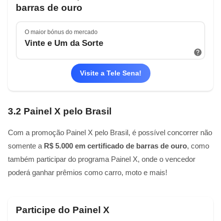
barras de ouro
O maior bónus do mercado
Vinte e Um da Sorte
Visite a Tele Sena!
3.2
Painel X pelo Brasil
Com a promoção Painel X pelo Brasil, é possível concorrer não
somente a
R$ 5.000 em certificado de barras de ouro
, como
também participar do programa Painel X, onde o vencedor
poderá ganhar prêmios como carro, moto e mais!
Participe do Painel X