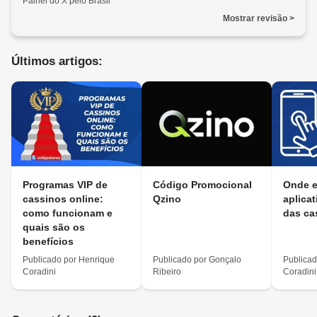
Painel do X pelo Brasil
Mostrar revisão >
Últimos artigos:
Programas VIP de
Código Promocional
Onde e
cassinos online:
Qzino
aplicat
como funcionam e
das ca
quais são os
benefícios
Publicado por Henrique
Publicado por Gonçalo
Publicad
Coradini
Ribeiro
Coradini