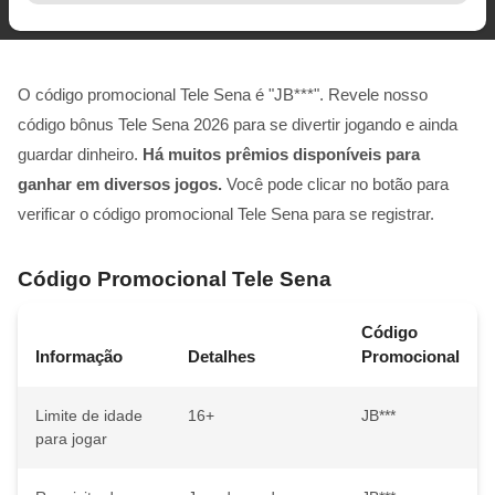
O código promocional Tele Sena é "JB***". Revele nosso
código bônus Tele Sena 2026 para se divertir jogando e ainda
guardar dinheiro.
Há muitos prêmios disponíveis para
ganhar em diversos jogos.
Você pode clicar no botão para
verificar o código promocional Tele Sena para se registrar.
Código Promocional Tele Sena
Código
Informação
Detalhes
Promocional
Limite de idade
16+
JB***
para jogar