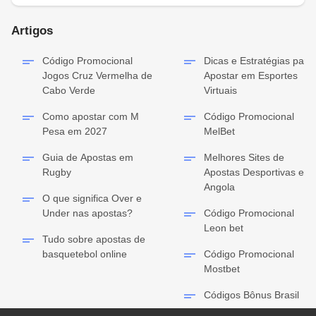
Artigos
Código Promocional
Dicas e Estratégias para
Jogos Cruz Vermelha de
Apostar em Esportes
Cabo Verde
Virtuais
Como apostar com M
Código Promocional
Pesa em 2027
MelBet
Guia de Apostas em
Melhores Sites de
Rugby
Apostas Desportivas em
Angola
O que significa Over e
Under nas apostas?
Código Promocional
Leon bet
Tudo sobre apostas de
basquetebol online
Código Promocional
Mostbet
Códigos Bônus Brasil