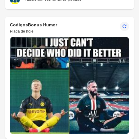
CodigosBonus Humor
Piada de hoje