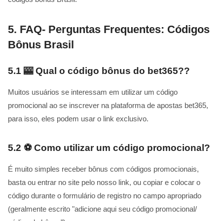
5.
FAQ- Perguntas Frequentes: Códigos
Bônus Brasil
5.1
🎰 Qual o código bônus do bet365??
Muitos usuários se interessam em utilizar um código
promocional ao se inscrever na plataforma de apostas bet365,
para isso, eles podem usar o link exclusivo.
5.2
⚽️ Como utilizar um código promocional?
É muito simples receber bônus com códigos promocionais,
basta ou entrar no site pelo nosso link, ou copiar e colocar o
código durante o formulário de registro no campo apropriado
(geralmente escrito "adicione aqui seu código promocional/