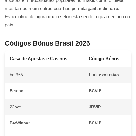
apostas em modalidades populares no Brasil, como o futebol,
mas também em outras que lhes permita ganhar dinheiro.
Especialmente agora que o setor está sendo regulamentado no
país.
Códigos Bônus Brasil 2026
Casa de Apostas e Casinos
Código Bônus
bet365
Link exclusivo
Betano
BCVIP
22bet
JBVIP
BetWinner
BCVIP
Melbet
1xSlots
BCVIP
BCVIP