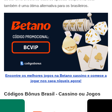
também é uma ótima alternativa para os brasileiros.
Encontre os melhores jogos na Betano cassino e comece a
jogar nos caça níqueis agora!
Códigos Bônus Brasil - Cassino ou Jogos