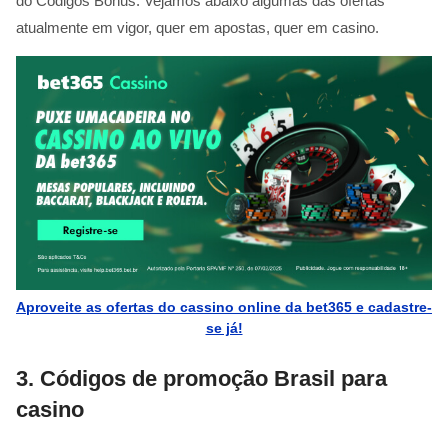
do Códigos Bônus. Vejamos abaixo algumas das ofertas
atualmente em vigor, quer em apostas, quer em casino.
Aproveite as ofertas do cassino online da bet365 e cadastre-
se já!
3.
Códigos de promoção Brasil para
casino