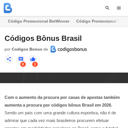
Código Promocional BetWinner
Código Promocional Riob
Códigos Bônus Brasil
por
Codigos Bonus
de
0
1
Com o aumento da procura por casas de apostas também
aumenta a procura por códigos bônus Brasil em 2026
.
Sendo um país com uma grande cultura esportiva, não é de
admirar que cada vez mais brasileiros procurem efetuar