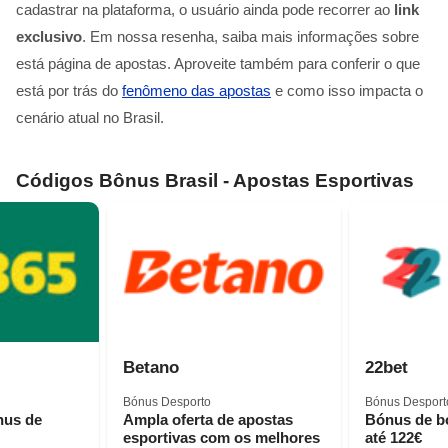
cadastrar na plataforma, o usuário ainda pode recorrer ao
link
exclusivo
. Em nossa resenha, saiba mais informações sobre
está página de apostas. Aproveite também para conferir o que
está por trás do
fenômeno das apostas
e como isso impacta o
cenário atual no Brasil.
Códigos Bônus Brasil - Apostas Esportivas
Betano
22bet
Bónus Desporto
Bónus Desport
nus de
Ampla oferta de apostas
Bónus de b
esportivas com os melhores
até 122€