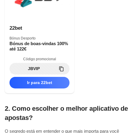
22bet
Bónus Desporto
Bónus de boas-vindas 100%
até 122€
Código promocional
JBVIP
Ir para 22bet
2.
Como escolher o melhor aplicativo de
apostas?
O segredo está em entender o que mais importa para você