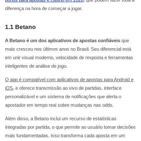
diferença na hora de começar a jogar.
1.1
Betano
A Betano é um dos aplicativos de apostas confiáveis
que
mais cresceu nos últimos anos no Brasil. Seu diferencial está
em unir visual moderno, velocidade de resposta e ferramentas
inteligentes de análise de jogo.
O app é compatível com aplicativos de apostas para Android e
iOS
, e oferece transmissão ao vivo de partidas, interface
personalizável e um sistema de notificações que alerta o
apostador em tempo real sobre mudanças nas odds.
Além disso, a Betano inclui um recurso de estatísticas
integradas por partida, o que permite ao usuário tomar decisões
mais fundamentadas. Isso transforma cada aposta em um