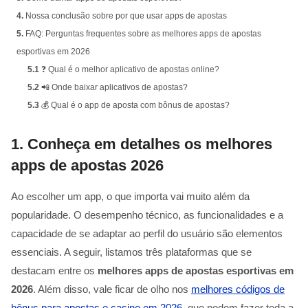
4.
Nossa conclusão sobre por que usar apps de apostas
5.
FAQ: Perguntas frequentes sobre as melhores apps de apostas
esportivas em 2026
5.1
❓ Qual é o melhor aplicativo de apostas online?
5.2
📲 Onde baixar aplicativos de apostas?
5.3
💰 Qual é o app de aposta com bônus de apostas?
1.
Conheça em detalhes os melhores
apps de apostas 2026
Ao escolher um app, o que importa vai muito além da
popularidade. O desempenho técnico, as funcionalidades e a
capacidade de se adaptar ao perfil do usuário são elementos
essenciais. A seguir, listamos três plataformas que se
destacam entre os
melhores apps de apostas esportivas em
2026
. Além disso, vale ficar de olho nos
melhores códigos de
bônus para apostas e casino em 2026
, que podem fazer toda a