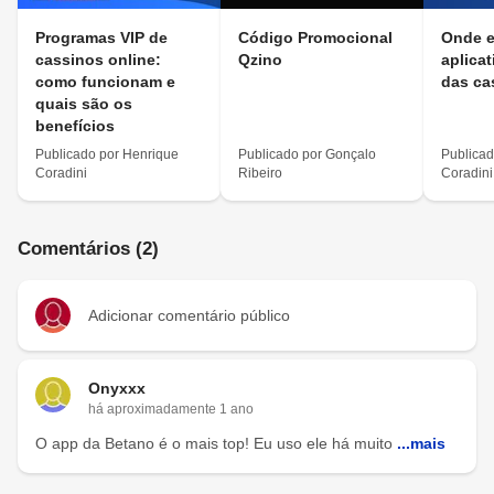
Programas VIP de
Código Promocional
Onde e
cassinos online:
Qzino
aplicat
como funcionam e
das ca
quais são os
benefícios
Publicado por Henrique
Publicado por Gonçalo
Publicad
Coradini
Ribeiro
Coradini
Comentários (2)
Adicionar comentário público
Onyxxx
há aproximadamente 1 ano
O app da Betano é o mais top! Eu uso ele há muito
...mais