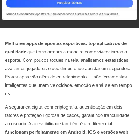
Melhores apps de apostas esportivas: top aplicativos de
qualidade
que transformam a maneira como vivenciamos o
esporte. Com poucos toques na tela, analisamos estatísticas,
avaliamos jogadores e decidimos onde apostar em segundos.
Esses apps vão além do entretenimento — são ferramentas
inteligentes que unem velocidade, emoção e análise em tempo
real.
A segurança digital com criptografia, autenticação em dois
fatores e proteção rigorosa de dados, garantindo tranquilidade
ao usuário. A acessibilidade também é um diferencial:
funcionam perfeitamente em Android, iOS e versões web