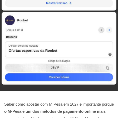
Saber como apostar com M Pesa em 2027 é importante porque
o M-Pesa é um dos métodos de pagamento online mais