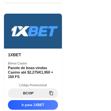
1XBET
Bónus Casino
Pacote de boas-vindas
Casino até $2,275/€1,950 +
150 FS
Código Promocional
BCVIP
Ir para 1XBET