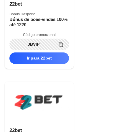
22bet
Bónus Desporto
Bónus de boas-vindas 100%
até 122€
Código promocional
JBVIP
Ir para 22bet
22bet