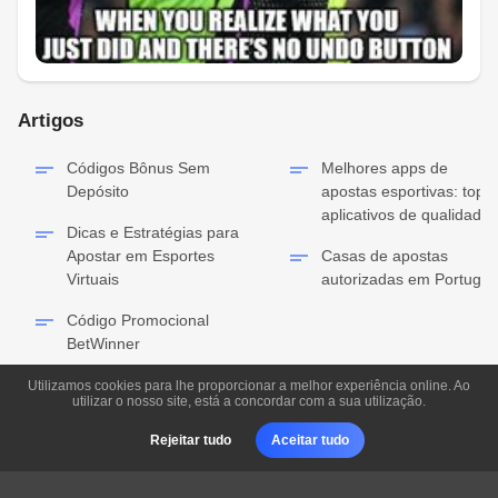
Artigos
Códigos Bônus Sem
Melhores apps de
Depósito
apostas esportivas: top
aplicativos de qualidade
Dicas e Estratégias para
Apostar em Esportes
Casas de apostas
Virtuais
autorizadas em Portugal
Código Promocional
BetWinner
Utilizamos cookies para lhe proporcionar a melhor experiência online. Ao
utilizar o nosso site, está a concordar com a sua utilização.
Rejeitar tudo
Aceitar tudo