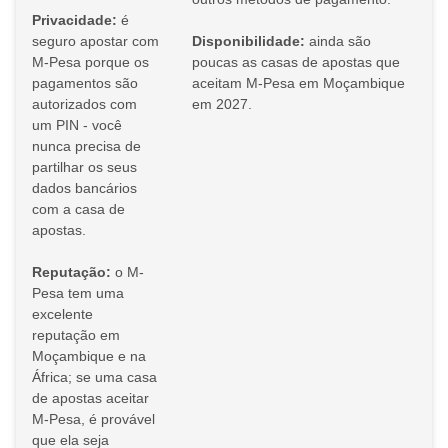
Privacidade:
é
seguro apostar com
Disponibilidade:
ainda são
M-Pesa porque os
poucas as casas de apostas que
pagamentos são
aceitam M-Pesa em Moçambique
autorizados com
em 2027.
um PIN - você
nunca precisa de
partilhar os seus
dados bancários
com a casa de
apostas.
Reputação:
o M-
Pesa tem uma
excelente
reputação em
Moçambique e na
África; se uma casa
de apostas aceitar
M-Pesa, é provável
que ela seja