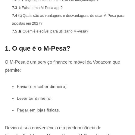
7.2
✅ É legal apostar com M-Pesa em Moçambique?
7.3
📱Existe uma M-Pesa app?
7.4
🤔 Quais são as vantagens e desvantagens de usar M-Pesa para
apostas em 2027?
7.5
👤 Quem é elegível para utilizar o M-Pesa?
1.
O que é o M-Pesa?
O M-Pesa é um serviço financeiro móvel da Vodacom que
permite:
Enviar e receber dinheiro;
Levantar dinheiro;
Pagar em lojas físicas.
Devido à sua conveniência e à predominância do