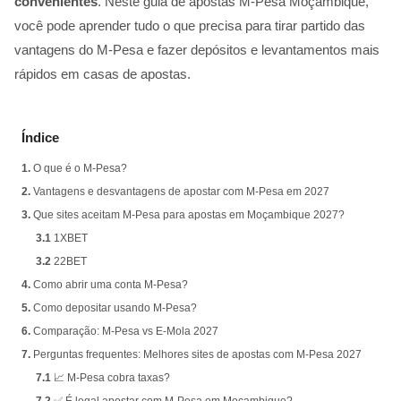
convenientes
. Neste guia de apostas M-Pesa Moçambique,
você pode aprender tudo o que precisa para tirar partido das
vantagens do M-Pesa e fazer depósitos e levantamentos mais
rápidos em casas de apostas.
Índice
1.
O que é o M-Pesa?
2.
Vantagens e desvantagens de apostar com M-Pesa em 2027
3.
Que sites aceitam M-Pesa para apostas em Moçambique 2027?
3.1
1XBET
3.2
22BET
4.
Como abrir uma conta M-Pesa?
5.
Como depositar usando M-Pesa?
6.
Comparação: M-Pesa vs E-Mola 2027
7.
Perguntas frequentes: Melhores sites de apostas com M-Pesa 2027
7.1
📈 M-Pesa cobra taxas?