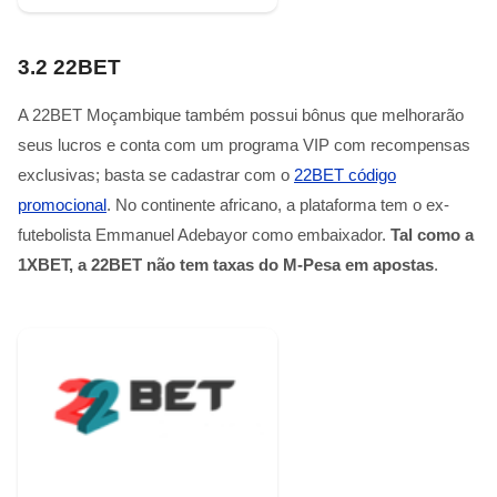
3.2
22BET
A 22BET Moçambique também possui bônus que melhorarão
seus lucros e conta com um programa VIP com recompensas
exclusivas; basta se cadastrar com o
22BET código
promocional
. No continente africano, a plataforma tem o ex-
futebolista Emmanuel Adebayor como embaixador.
Tal como a
1XBET, a 22BET não tem taxas do M-Pesa em apostas
.