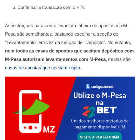
Confirmar a transação com o PIN.
As instruções para como levantar dinheiro de apostas via M-
Pesa são semelhantes, bastando escolher a secção de
"Levantamento" em vez da secção de "Depósito". No entanto,
nem todas as casas de apostas que aceitam depósitos com
M-Pesa autorizam levantamentos com M-Pesa
, muitas são
casas de apostas que aceitam cripto
.