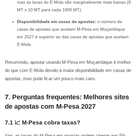
mas as taxas do E-Mola são marginalmente mais baixas (8
MT x 10 MT para cada 1000 MT).
Disponibilidade em casas de apostas:
o número de
casas de apostas que aceitam M-Pesa em Moçambique
em 2027 é superior ao das casas de apostas que aceitam
E-Mola.
Resumindo, apostar usando M-Pesa em Moçambique é melhor
do que com E-Mola devido à maior disponibilidade em casas de
apostas, mas pode ficar um pouco mais caro.
7.
Perguntas frequentes: Melhores sites
de apostas com M-Pesa 2027
7.1
📈 M-Pesa cobra taxas?
Sim, as taxas do M-Pesa em apostas podem chegar aos 5%.