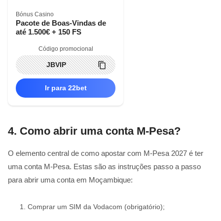
Bónus Casino
Pacote de Boas-Vindas de
até 1.500€ + 150 FS
Código promocional
JBVIP
Ir para 22bet
4.
Como abrir uma conta M-Pesa?
O elemento central de como apostar com M-Pesa 2027 é ter
uma conta M-Pesa. Estas são as instruções passo a passo
para abrir uma conta em Moçambique:
Comprar um SIM da Vodacom (obrigatório);