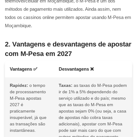
telemóvel/celular em Moçambique, o M-Pesa é um dos
métodos de pagamento mais utilizados. Ainda assim, nem
todos os cassinos online permitem apostar usando M-Pesa em
Moçambique.
2.
Vantagens e desvantagens de apostar
com M-Pesa em 2027
Vantagens ✅
Desvantagens ❌
Rapidez:
o tempo
Taxas:
as taxas do M-Pesa podem
de processamento
ir de 1% a 5% dependendo do
M-Pesa apostas
serviço utilizado e do país; mesmo
2027 é
que as taxas do M-Pesa em
praticamente
apostas sejam 0% (ou seja, a casa
insuperável, já que
de apostas não cobra taxas
as transações são
adicionais), apostar com M-Pesa
instantâneas.
pode sair mais caro do que com
outros métodos de pagamento.