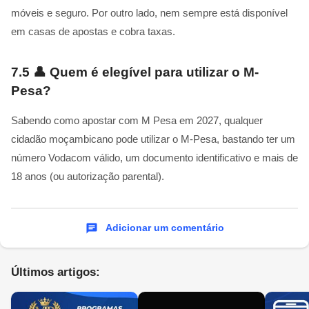
móveis e seguro. Por outro lado, nem sempre está disponível
em casas de apostas e cobra taxas.
7.5
👤 Quem é elegível para utilizar o M-
Pesa?
Sabendo como apostar com M Pesa em 2027, qualquer
cidadão moçambicano pode utilizar o M-Pesa, bastando ter um
número Vodacom válido, um documento identificativo e mais de
18 anos (ou autorização parental).
Adicionar um comentário
Últimos artigos: