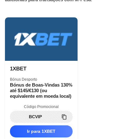
1XBET
Bónus Desporto
Bónus de Boas-Vindas 130%
até $145/€130 (ou
equivalente em moeda local)
Código Promocional
BCVIP
Ir para 1XBET