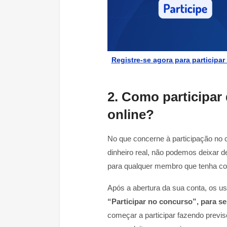
Registre-se agora para particip
2.
Como participar
online?
No que concerne à participação no 
dinheiro real, não podemos deixar d
para qualquer membro que tenha co
Após a abertura da sua conta, os us
“Participar no concurso”, para s
começar a participar fazendo previ