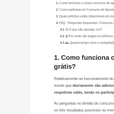
1.
Como funciona o nosso concurso de apo
2.
Como participar do Concurso de Aposta
3.
Quais prêmios estão disponíveis em n
4.
FAQ - Perguntas frequentes: Concurso 
4.1
🤔 O que são apostas 1x2?
4.2
💰 Por onde são pagos os prêmios
4.3
🕰️ Quanto tempo dura a competiç
1.
Como funciona o
grátis?
Relativamente ao funcionamento do
mente que
diariamente são adicio
respetivas odds, tendo os partici
As perguntas no âmbito do concurso
os três resultados possíveis no merc