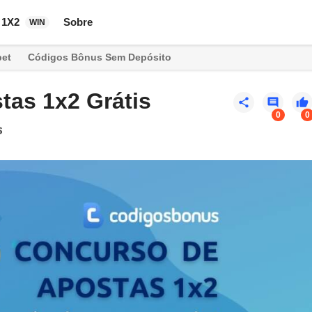
 1X2
Sobre
WIN
bet
Códigos Bônus Sem Depósito
tas 1x2 Grátis
0
0