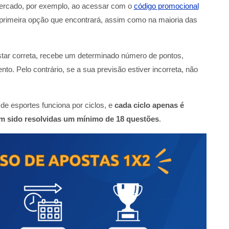
ercado, por exemplo, ao acessar com o
código promocional
 primeira opção que encontrará, assim como na maioria das
star correta, recebe um determinado número de pontos,
nto. Pelo contrário, se a sua previsão estiver incorreta, não
e esportes funciona por ciclos, e
cada ciclo apenas é
em sido resolvidas um mínimo de 18 questões
.