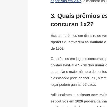
esportivas em 2026
, e melhorar os 
3.
Quais prêmios e
concurso 1x2?
Existem prêmios em dinheiro de ver
tipsters que tiverem acumulado o
de 150€.
Os prêmios em jogo no concurso tip
contas PayPal e Skrill dos usuári
acumular o maior número de pontos 
classificado pode ganhar 25€, o terce
lugar podem ganhar 5€ cada.
Adicionalmente,
o tipster com mai
esportivos em 2026 poderá ganha