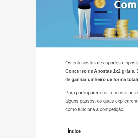
Os entusiastas de esportes e aposta
Concurso de Apostas 1x2 grátis
. 
de
ganhar dinheiro de forma total
Para participarem no concurso onli
alguns passos, os quais explicarem
como funciona a competição.
Índice