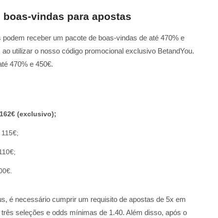
 boas-vindas para apostas
res podem receber um pacote de boas-vindas de até 470% e
 ao utilizar o nosso código promocional exclusivo BetandYou.
 até 470% e 450€.
162€ (exclusivo);
 115€;
110€;
00€.
s, é necessário cumprir um requisito de apostas de 5x em
 três seleções e odds mínimas de 1.40. Além disso, após o