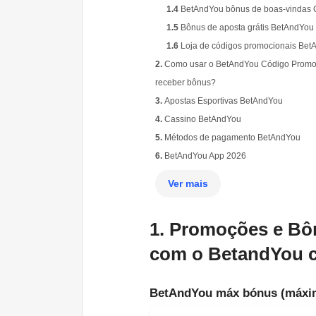
1.4
BetAndYou bônus de boas-vindas 
1.5
Bônus de aposta grátis BetAndYou
1.6
Loja de códigos promocionais Bet
2.
Como usar o BetAndYou Código Promo
receber bônus?
3.
Apostas Esportivas BetAndYou
4.
Cassino BetAndYou
5.
Métodos de pagamento BetAndYou
6.
BetAndYou App 2026
7.
A BetAndYou é confiável?
Ver mais
8.
FAQ - Perguntas e Respostas código p
BetAndYou 2026
1.
Promoções e Bô
8.1
✅ A casa de apostas BetAndYou é 
8.2
📲 A BetandYou tem aplicação?
com o BetandYou c
8.3
🎁 A BetandYou oferece bônus de 
8.4
⏯️ A BetAndYou tem transmissão ao
BetAndYou máx bónus (máxim
8.5
❓ Para que servem os pontos bôn