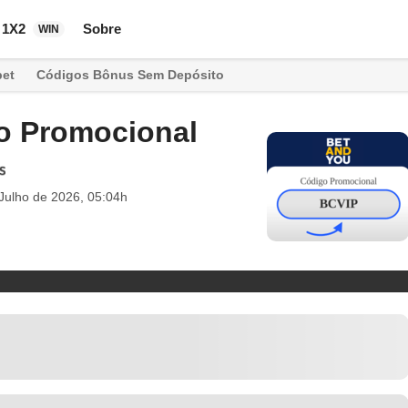
 1X2
Sobre
WIN
bet
Códigos Bônus Sem Depósito
o Promocional
 Julho de 2026, 05:04h