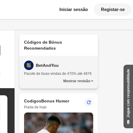
Iniciar sessão
Registar-se
Códigos de Bónus
Recomendados
BetAndYou
Jogue com responsabilidade
Pacote de boas-vindas de 470% até 487€
Mostrar revisão >
CodigosBonus Humor
Piada de hoje