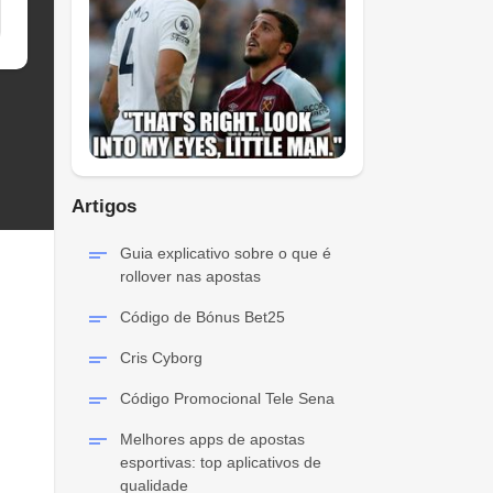
Artigos
Guia explicativo sobre o que é
rollover nas apostas
Código de Bónus Bet25
Cris Cyborg
Código Promocional Tele Sena
Melhores apps de apostas
esportivas: top aplicativos de
qualidade