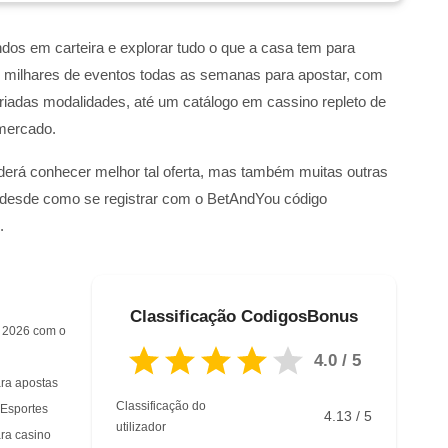
dos em carteira e explorar tudo o que a casa tem para
 milhares de eventos todas as semanas para apostar, com
riadas modalidades, até um catálogo em cassino repleto de
mercado.
erá conhecer melhor tal oferta, mas também muitas outras
 desde como se registrar com o BetAndYou código
.
Classificação CodigosBonus
 2026 com o
4.0
/ 5
ra apostas
Classificação do
Esportes
4.13 / 5
utilizador
ra casino