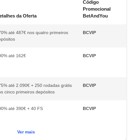
Código
Promocional
etalhes da Oferta
BetAndYou
70% até 487€ nos quatro primeiros
BCVIP
epósitos
00% até 162€
BCVIP
5% até 2.090€ + 250 rodadas grátis
BCVIP
s cinco primeiros depósitos
00% até 390€ + 40 FS
BCVIP
a grátis de 20% no valor do seu primeiro depósito (até 30€)
00% Até R$ 930
é R$ 190 do seu primeiro depósito
té R$ 9.300 + 150 Free Spins
BCVIP
BCVIP
BCVIP
BCVIP
Ver mais