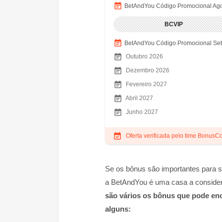
8.6
⭐️ A BetAndYou possui uma loja de
BetAndYou Código Promocional Ag
promocionais?
BCVIP
8.7
🔍 O código promocional BetAndYo
disponível para utilizadores existentes
BetAndYou Código Promocional Se
8.8
🎁 Qual é o código de bônus exclus
Outubro 2026
BetAndYou?
Dezembro 2026
Fevereiro 2027
Abril 2027
Junho 2027
Oferta verificada pelo time Bonus
Se os bônus são importantes para s
a BetAndYou é uma casa a consider
são vários os bônus que pode en
alguns: