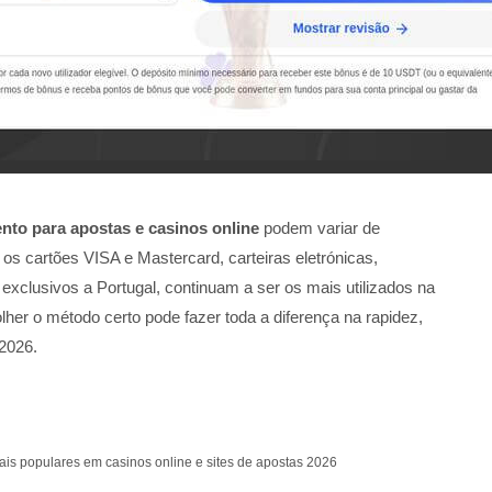
to para apostas e casinos online
podem variar de
 os cartões VISA e Mastercard, carteiras eletrónicas,
exclusivos a Portugal, continuam a ser os mais utilizados na
lher o método certo pode fazer toda a diferença na rapidez,
2026.
is populares em casinos online e sites de apostas 2026