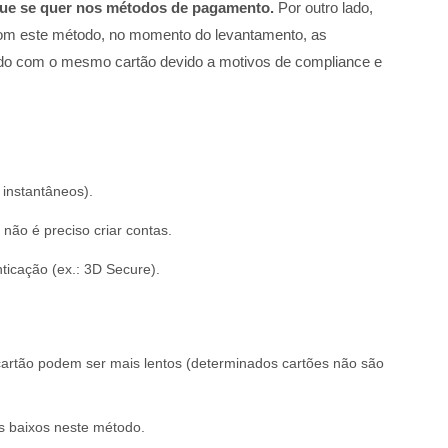
 que se quer nos métodos de pagamento.
Por outro lado,
com este método, no momento do levantamento, as
ado com o mesmo cartão devido a motivos de compliance e
 instantâneos).
 não é preciso criar contas.
icação (ex.: 3D Secure).
artão podem ser mais lentos (determinados cartões não são
is baixos neste método.