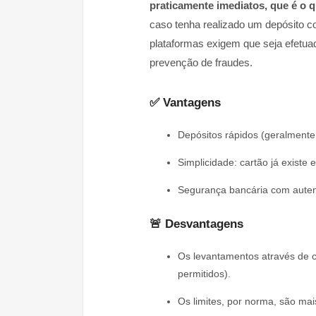
praticamente imediatos, que é o
caso tenha realizado um depósito 
plataformas exigem que seja efetu
prevenção de fraudes.
✅ Vantagens
Depósitos rápidos (geralmente
Simplicidade: cartão já existe e
Segurança bancária com autent
🚨 Desvantagens
Os levantamentos através de c
permitidos).
Os limites, por norma, são ma