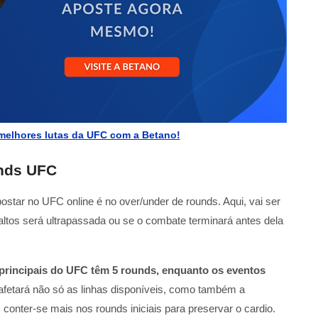
melhores lutas da UFC com a Betano!
nds UFC
star no UFC online é no over/under de rounds. Aqui, vai ser
altos será ultrapassada ou se o combate terminará antes dela
 principais do UFC têm 5 rounds, enquanto os eventos
 afetará não só as linhas disponíveis, como também a
conter-se mais nos rounds iniciais para preservar o cardio.