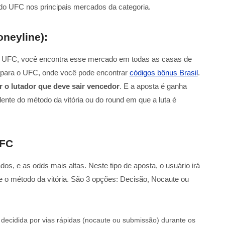
do UFC nos principais mercados da categoria.
neyline):
o UFC, você encontra esse mercado em todas as casas de
s para o UFC, onde você pode encontrar
códigos bônus Brasil
.
r o lutador que deve sair vencedor
. E a aposta é ganha
dente do método da vitória ou do round em que a luta é
UFC
ados, e as odds mais altas. Neste tipo de aposta, o usuário irá
e o método da vitória. São 3 opções: Decisão, Nocaute ou
decidida por vias rápidas (nocaute ou submissão) durante os