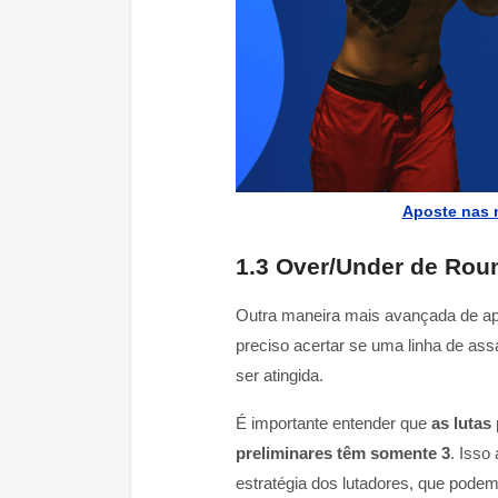
Aposte nas 
1.3
Over/Under de Rou
Outra maneira mais avançada de apo
preciso acertar se uma linha de ass
ser atingida.
É importante entender que
as lutas
preliminares têm somente 3
. Isso
estratégia dos lutadores, que podem 