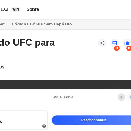
 1X2
Sobre
WIN
bet
Códigos Bônus Sem Depósito
 do UFC para
0
0